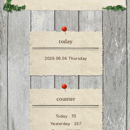
today
2026.08.06 Thursday
counter
Today :
70
Yesterday :
157