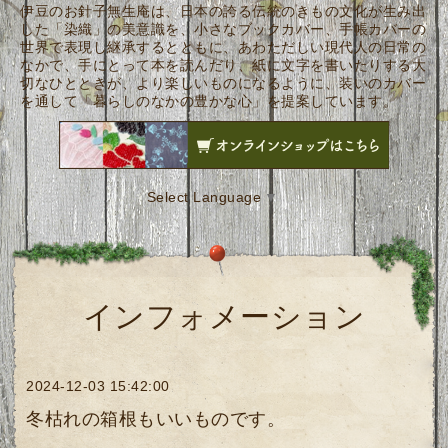
伊豆のお針子無生庵は、日本の誇る伝統のきもの文化が生み出
した「染織」の美意識を、小さなブックカバー、手帳カバーの
世界で表現し継承するとともに、あわただしい現代人の日常の
なかで、手にとって本を読んだり、紙に文字を書いたりする大
切なひとときが、より楽しいものになるように、装いのカバー
を通して「暮らしのなかの豊かな心」を提案しています。
Select Language
▼
インフォメーション
2024-12-03 15:42:00
冬枯れの箱根もいいものです。