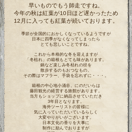
早いものでもう師走ですね。
今年の秋は紅葉が10日ほど遅かったため
12月に入っても紅葉が続いております。
季節が全国的におかしくなっているようですが
日本に四季がなくなってしまったら
とても悲しいことですね。
これから本格的な冬を迎えますが
「冬枯れ」の箱根もとても味があります。
鍋など楽しみ冬枯れの径を
散歩するのもおつなもの。
その際はマフラー、手袋を忘れずに・・・。
箱根の中心地小涌谷。にのだいらは
藤田観光の経営する旅館があります。
当方もショップに納品させていただき
3年目となります。
海外ツーリストの皆様に
気に入っていただいているらしく
大変やりがいがございます。
日本文化の香りを大事に
制作に励んでおりますが