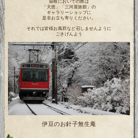
箱根においでの際は
「天悠」「三河屋旅館」の
ギャラリーショップに
是非お立ち寄りください。
それでは皆様お風邪など召しませんように
ごきげんよう
伊豆のお針子無生庵