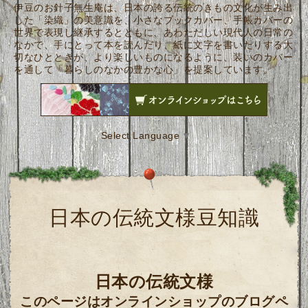
伊豆のお針子無生庵は、日本の誇る伝統のきもの文化が生み出
した「染織」の美意識を、小さなブックカバー、手帳カバーの
世界で表現し継承するとともに、あわただしい現代人の日常の
なかで、手にとって本を読んだり、紙に文字を書いたりする大
切なひとときが、より楽しいものになるように、装いのカバー
を通して「暮らしのなかの豊かな心」を提案しています。
Select Language
▼
日本の伝統文様豆知識
日本の伝統文様
このページはオンラインショップのブログペ