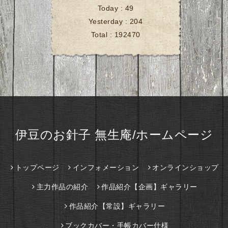
Today :
49
Yesterday :
204
Total :
192470
伊豆のお針子 無生庵/ホームページ
トップページ
インフォメーション
オンラインショップ
主力作品の紹介
作品紹介【企画】ギャラリー
作品紹介【常設】ギャラリー
ブックカバー・手帳カバー仕様