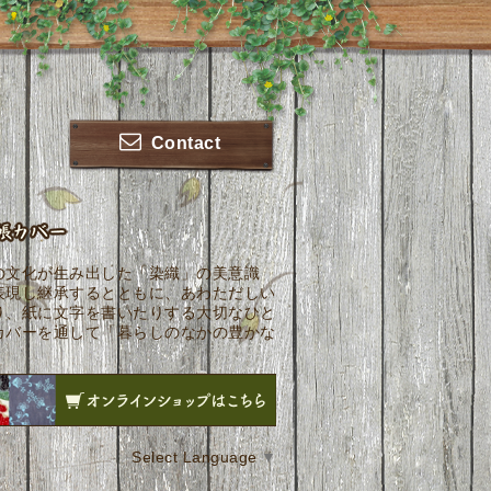
Contact
の文化が生み出した「染織」の美意識
表現し継承するとともに、あわただしい
り、紙に文字を書いたりする大切なひと
カバーを通して「暮らしのなかの豊かな
Select Language
▼