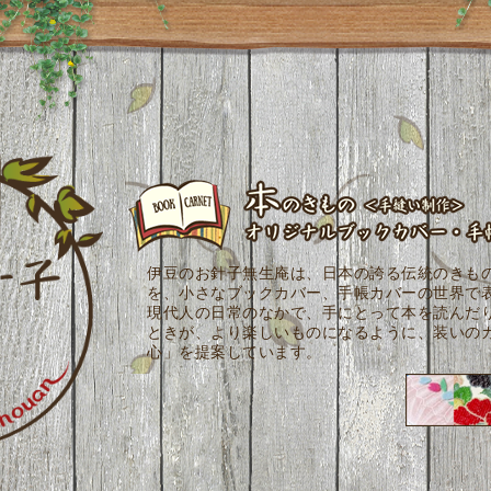
伊豆のお針子無生庵は、日本の誇る伝統のきも
を、小さなブックカバー、手帳カバーの世界で
現代人の日常のなかで、手にとって本を読んだ
ときが、より楽しいものになるように、装いの
心」を提案しています。