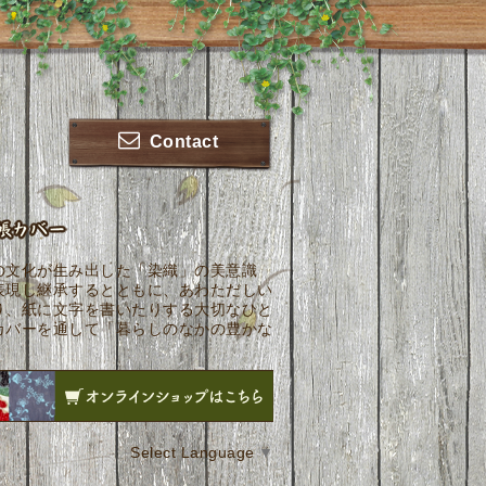
Contact
の文化が生み出した「染織」の美意識
表現し継承するとともに、あわただしい
り、紙に文字を書いたりする大切なひと
カバーを通して「暮らしのなかの豊かな
Select Language
▼