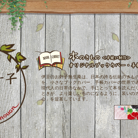
伊豆のお針子無生庵は、日本の誇る伝統のきも
を、小さなブックカバー、手帳カバーの世界で
現代人の日常のなかで、手にとって本を読んだ
ときが、より楽しいものになるように、装いの
心」を提案しています。