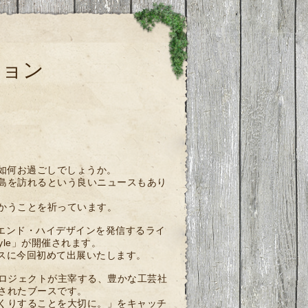
ション
。如何お過ごしでしょうか。
島を訪れるという良いニュースもあり
かうことを祈っています。
イエンド・ハイデザインを発信するライ
style」が開催されます。
ースに今回初めて出展いたします。
・プロジェクトが主宰する、豊かな工芸社
されたブースです。
くりすることを大切に。」をキャッチ