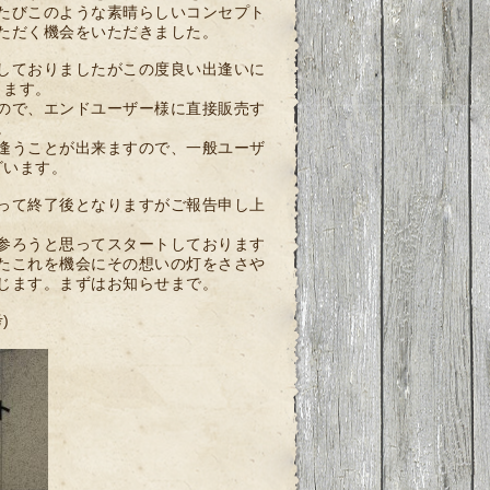
たびこのような素晴らしいコンセプト
ただく機会をいただきました。
しておりましたがこの度良い出逢いに
ります。
ので、エンドユーザー様に直接販売す
。
逢うことが出来ますので、一般ユーザ
ざいます。
って終了後となりますがご報告申し上
参ろうと思ってスタートしております
たこれを機会にその想いの灯をささや
じます。まずはお知らせまで。
)