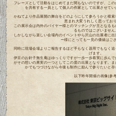
フレーズとして活動をはじめてまだ間もないのですが、この
を共有する一員として個人の作家として出展させてい
かねてより作品展開の舞台をどのようにして参ろうかと模索
恵まれ大変うれしく思ってお
この展示会は内外のバイヤー様とのマッチングが主となるも
るものではございません
しかしながら楽しい会場内のイベントやら沢山の出展者に出
ー様にとっても一見の価値はご
同時に現場会場よりご報告するほど手もなく器用でもなく追
げます。
伊豆のお針子無生庵はゆっくりですが一歩一歩着実に歩んで
がその想いの果実の一つとしてこの度の出展となります。ま
かでもつづけながら今後も制作に励んで参りたいと存
以下昨年開催の画像(参考