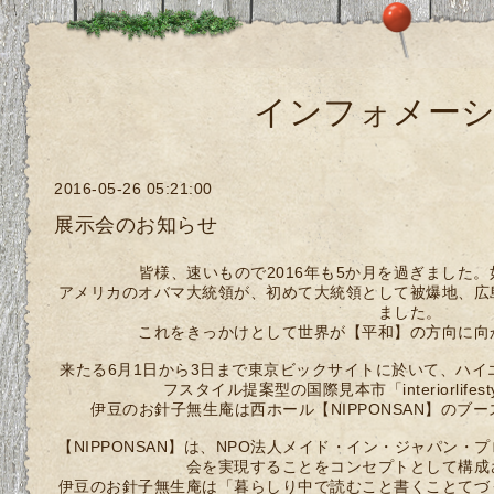
インフォメー
2016-05-26 05:21:00
展示会のお知らせ
皆様、速いもので2016年も5か月を過ぎました
アメリカのオバマ大統領が、初めて大統領として被爆地、広
ました。
これをきっかけとして世界が【平和】の方向に向
来たる6月1日から3日まで東京ビックサイトに於いて、ハ
フスタイル提案型の国際見本市「interiorlife
伊豆のお針子無生庵は西ホール【NIPPONSAN】のブ
【NIPPONSAN】は、NPO法人メイド・イン・ジャパン
会を実現することをコンセプトとして構成
伊豆のお針子無生庵は「暮らしり中で読むこと書くことてづ