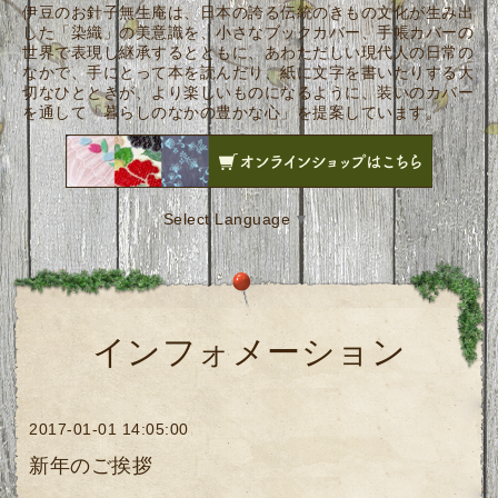
伊豆のお針子無生庵は、日本の誇る伝統のきもの文化が生み出
した「染織」の美意識を、小さなブックカバー、手帳カバーの
世界で表現し継承するとともに、あわただしい現代人の日常の
なかで、手にとって本を読んだり、紙に文字を書いたりする大
切なひとときが、より楽しいものになるように、装いのカバー
を通して「暮らしのなかの豊かな心」を提案しています。
Select Language
▼
インフォメーション
2017-01-01 14:05:00
新年のご挨拶