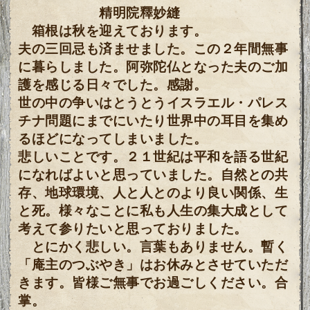
精明院釋妙縫
箱根は秋を迎えております。
夫の三回忌も済ませました。この２年間無事
に暮らしました。阿弥陀仏となった夫のご加
護を感じる日々でした。感謝。
世の中の争いはとうとうイスラエル・パレス
チナ問題にまでにいたり世界中の耳目を集め
るほどになってしまいました。
悲しいことです。２１世紀は平和を語る世紀
になればよいと思っていました。自然との共
存、地球環境、人と人とのより良い関係、生
と死。様々なことに私も人生の集大成として
考えて参りたいと思っておりました。
とにかく悲しい。言葉もありません。暫く
「庵主のつぶやき」はお休みとさせていただ
きます。皆様ご無事でお過ごしください。合
掌。