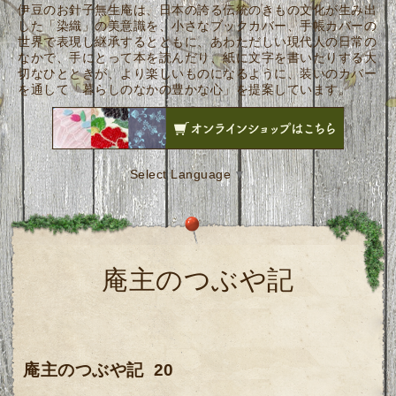
伊豆のお針子無生庵は、日本の誇る伝統のきもの文化が生み出
した「染織」の美意識を、小さなブックカバー、手帳カバーの
世界で表現し継承するとともに、あわただしい現代人の日常の
なかで、手にとって本を読んだり、紙に文字を書いたりする大
切なひとときが、より楽しいものになるように、装いのカバー
を通して「暮らしのなかの豊かな心」を提案しています。
Select Language
▼
庵主のつぶや記
庵主
のつぶや記 20