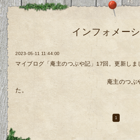
インフォメー
2023-05-11 11:44:00
マイブログ「庵主のつぶや記」17回。更新しま
庵主のつぶ
た。
1