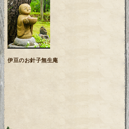
伊豆のお針子無生庵