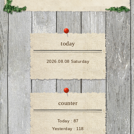
today
2026.08.08 Saturday
counter
Today :
87
Yesterday :
118