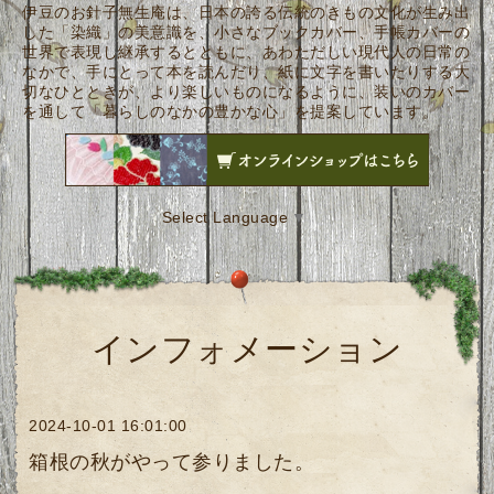
伊豆のお針子無生庵は、日本の誇る伝統のきもの文化が生み出
した「染織」の美意識を、小さなブックカバー、手帳カバーの
世界で表現し継承するとともに、あわただしい現代人の日常の
なかで、手にとって本を読んだり、紙に文字を書いたりする大
切なひとときが、より楽しいものになるように、装いのカバー
を通して「暮らしのなかの豊かな心」を提案しています。
Select Language
▼
インフォメーション
2024-10-01 16:01:00
箱根の秋がやって参りました。