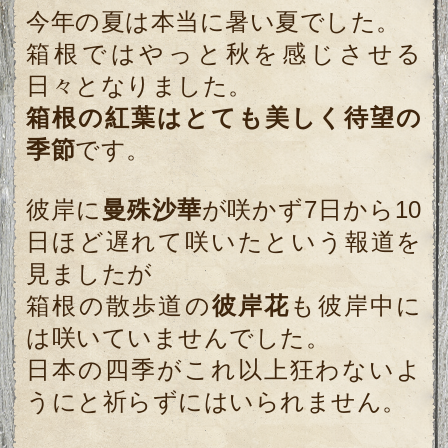
今年の夏は本当に暑い夏でした。
箱根ではやっと秋を感じさせる
日々となりました。
箱根の紅葉はとても美しく待望の
季節
です。
彼岸に
曼殊沙華
が咲かず7日から10
日ほど遅れて咲いたという報道を
見ましたが
箱根の散歩道の
彼岸花
も彼岸中に
は咲いていませんでした。
日本の四季がこれ以上狂わないよ
うにと祈らずにはいられません。